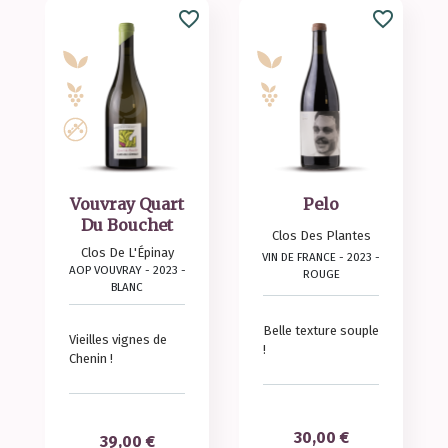
favorite_border
favorite_border
Vouvray Quart
Pelo
Du Bouchet
Clos Des Plantes
Clos De L'Épinay
VIN DE FRANCE - 2023 -
AOP VOUVRAY - 2023 -
ROUGE
BLANC
Belle texture souple
Vieilles vignes de
!
Chenin !
Prix
30,00 €
Prix
39,00 €