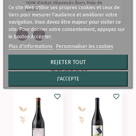
100€ d'achat dépensés (hors frais de
Ce site Web utilise ses propres cookies et ceux de
port) !
tiers pour mesurer l'audience et améliorer votre
navigation. Vous devez être majeur pour visiter ce
site. Pour donner votre consentement, appuyez sur
le bouton Accepter.
Plus d'informations
Personnaliser les cookies
REJETER TOUT
VIN DE LA MÊME
RÉGION
J'ACCEPTE
favorite_border
favorite_border