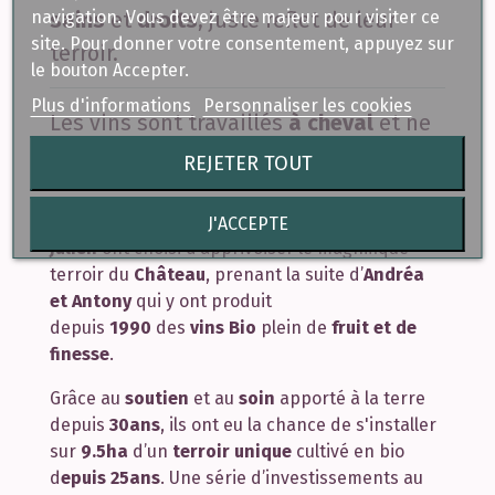
navigation. Vous devez être majeur pour visiter ce
sains
et
droits
, juste reflet de leur
site. Pour donner votre consentement, appuyez sur
terroir.
le bouton Accepter.
Plus d'informations
Personnaliser les cookies
Les vins sont travaillés
à cheval
et ne
sont
ni collés
,
ni filtrés.
REJETER TOUT
C’est depuis J
anvier 2015
qu’
Alice
,
Sophie et
J'ACCEPTE
Julien
ont choisi d’apprivoiser le magnifique
terroir du
Château
, prenant la suite d’
Andréa
et Antony
qui y ont produit
depuis
1990
des
vins Bio
plein de
fruit et de
finesse
.
Grâce au
soutien
et au
soin
apporté à la terre
depuis
30ans
, ils ont eu la chance de s'installer
sur
9.5ha
d’un
terroir unique
cultivé en bio
d
epuis 25ans
. Une série d’investissements au