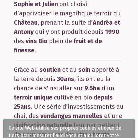
Sophie et Julien
ont choisi
d’apprivoiser le magnifique terroir du
Château
, prenant la suite d’
Andréa et
Antony
qui y ont produit depuis
1990
des
vins Bio
plein de
fruit et de
finesse
.
Grâce au
soutien
et au
soin
apporté à
la terre depuis
30ans
, ils ont eu la
chance de s'installer sur
9.5ha
d’un
terroir unique
cultivé en bio d
epuis
25ans
. Une série d’investissements au
chai, des
vendanges manuelles
et une
vinification naturelle
leur permettent
Ce site Web utilise ses propres cookies et ceux de
de nous proposer des
vins vivants
,
tiers pour mesurer l'audience et améliorer votre