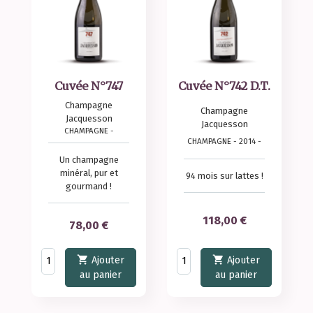
Cuvée N°747
Cuvée N°742 D.T.
Champagne
Champagne
Jacquesson
Jacquesson
CHAMPAGNE -
CHAMPAGNE - 2014 -
Un champagne
minéral, pur et
94 mois sur lattes !
gourmand !
Prix
118,00 €
Prix
78,00 €


Ajouter
Ajouter
au panier
au panier