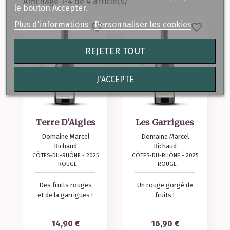
Affichage 1-4 de 4 article(s)
le bouton Accepter.
Plus d'informations
Personnaliser les cookies
favorite_border
favorite_border
REJETER TOUT
J'ACCEPTE
Terre D'Aigles
Les Garrigues
Domaine Marcel
Domaine Marcel
Richaud
Richaud
CÔTES-DU-RHÔNE - 2025
CÔTES-DU-RHÔNE - 2025
- ROUGE
- ROUGE
Des fruits rouges
Un rouge gorgé de
et de la garrigues !
fruits !
Prix
Prix
14,90 €
16,90 €