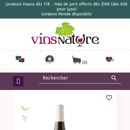
Livraison France dès 11€ - Frais de port offerts dès 350€ (dès 60€
pour Lyon)
Livraison Monde disponible
(0)

favorite_border