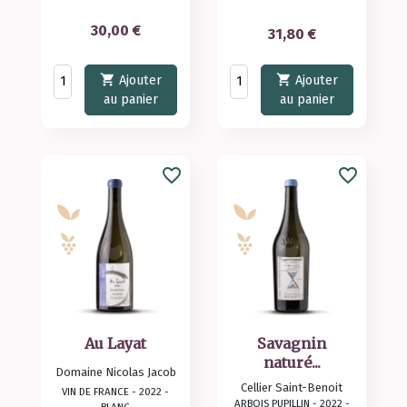
Prix
30,00 €
Prix
31,80 €


Ajouter
Ajouter
au panier
au panier
favorite_border
favorite_border
Au Layat
Savagnin
naturé...
Domaine Nicolas Jacob
Cellier Saint-Benoit
VIN DE FRANCE - 2022 -
ARBOIS PUPILLIN - 2022 -