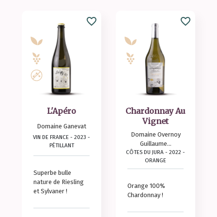
favorite_border
favorite_border
L'Apéro
Chardonnay Au
Vignet
Domaine Ganevat
Domaine Overnoy
VIN DE FRANCE - 2023 -
Guillaume...
PÉTILLANT
CÔTES DU JURA - 2022 -
ORANGE
Superbe bulle
nature de Riesling
Orange 100%
et Sylvaner !
Chardonnay !