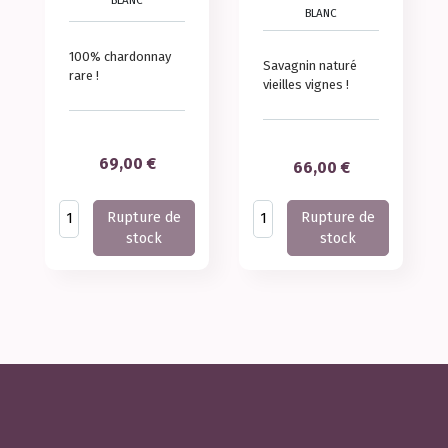
BLANC
BLANC
100% chardonnay
Savagnin naturé
rare !
vieilles vignes !
Prix
69,00 €
Prix
66,00 €
Rupture de
Rupture de
stock
stock