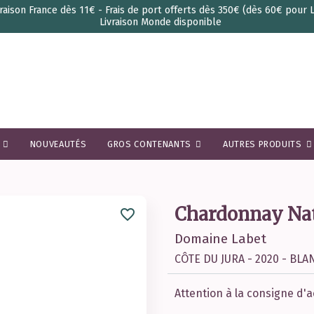
vraison France dès 11€ - Frais de port offerts dès 350€ (dès 60€ pour 
Livraison Monde disponible
S
NOUVEAUTÉS
GROS CONTENANTS
AUTRES PRODUITS
Chardonnay Nat
favorite_border
Domaine Labet
CÔTE DU JURA - 2020 - BLA
Attention à la consigne d'a