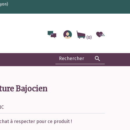
Lyon)
(0)

ure Bajocien
NC
chat à respecter pour ce produit !