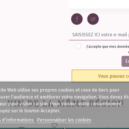
J'accepte que mes donnée
E
Vous pouvez c
site Web utilise ses propres cookies et ceux de tiers pour
urer l'audience et améliorer votre navigation. Vous devez êt
VIN DE LA MÊME RÉGION
eur pour visiter ce site. Pour donner votre consentement,
uyez sur le bouton Accepter.
s d'informations
Personnaliser les cookies
favorite_border