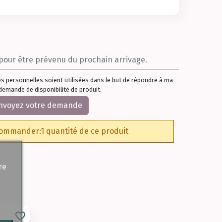
s personnelles soient utilisées dans le but de répondre à ma
demande de disponibilité de produit.
nvoyez votre demande
ommander:1 quantité de ce produit
re
favorite_border