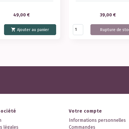
Prix
Prix
49,00 €
39,00 €

Ajouter au panier
Rupture de sto
société
Votre compte
n
Informations personnelles
s légales
Commandes