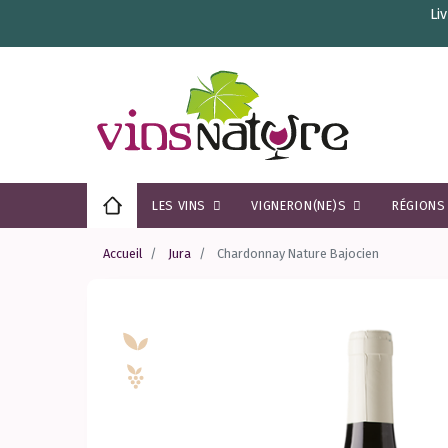
Li
LES VINS
VIGNERON(NE)S
RÉGION
Accueil
Jura
Chardonnay Nature Bajocien