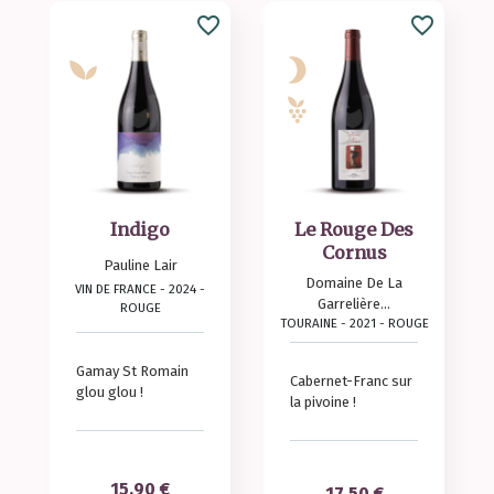
favorite_border
favorite_border
Indigo
Le Rouge Des
Cornus
Pauline Lair
Domaine De La
VIN DE FRANCE - 2024 -
Garrelière...
ROUGE
TOURAINE - 2021 - ROUGE
Gamay St Romain
Cabernet-Franc sur
glou glou !
la pivoine !
Prix
15,90 €
Prix
17,50 €