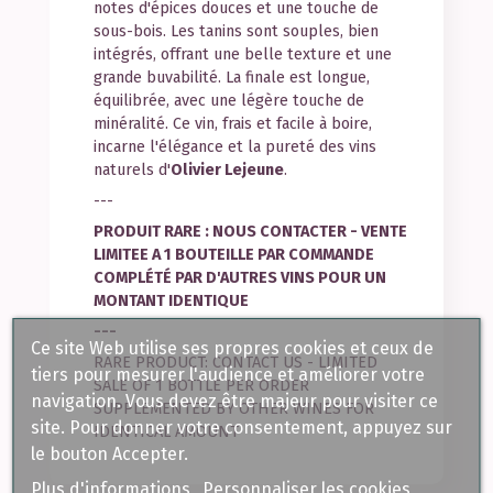
notes d'épices douces et une touche de
sous-bois. Les tanins sont souples, bien
intégrés, offrant une belle texture et une
grande buvabilité. La finale est longue,
équilibrée, avec une légère touche de
minéralité. Ce vin, frais et facile à boire,
incarne l'élégance et la pureté des vins
naturels d'
Olivier Lejeune
.
---
PRODUIT RARE : NOUS CONTACTER - VENTE
LIMITEE A 1 BOUTEILLE PAR COMMANDE
COMPLÉTÉ PAR D'AUTRES VINS POUR UN
MONTANT IDENTIQUE
---
Ce site Web utilise ses propres cookies et ceux de
RARE PRODUCT: CONTACT US - LIMITED
tiers pour mesurer l'audience et améliorer votre
SALE OF 1 BOTTLE PER ORDER
navigation. Vous devez être majeur pour visiter ce
SUPPLEMENTED BY OTHER WINES FOR
site. Pour donner votre consentement, appuyez sur
IDENTICAL AMOUNT
le bouton Accepter.
Plus d'informations
Personnaliser les cookies