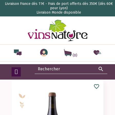
Livraison France dès 11€ - Frais de port offerts dès 350€ (dès 60€
pour Lyon)
Livraison Monde disponible
(0)

favorite_border